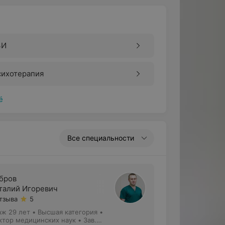
ЗИ
сихотерапия
ё
Все специальности
бров
талий Игоревич
отзыва
5
аж 29 лет
•
Высшая категория
•
ктор медицинских наук • Зав.