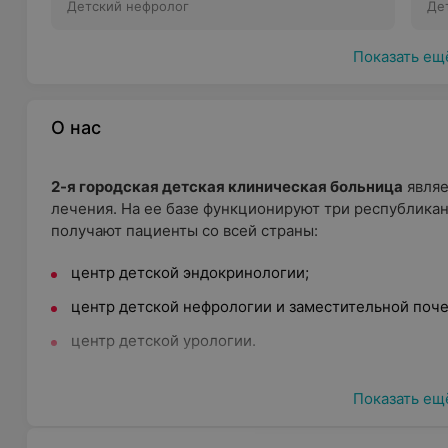
Детский нефролог
от
Де
Показать ещ
О нас
2-я городская детская клиническая больница
являе
лечения. На ее базе функционируют три республикан
получают пациенты со всей страны:
центр детской эндокринологии
;
центр детской нефрологии и заместительной поч
центр детской урологии
.
Амбулаторные пациенты клиники могут получить кон
Показать ещ
в консультативно-кардиологическом кабинете;