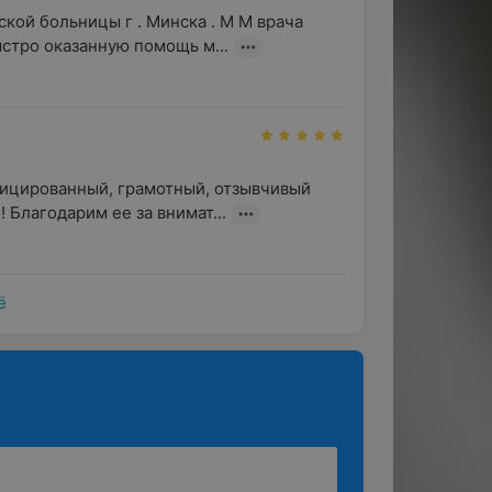
кой больницы г . Минска . М М врача 
стро оказанную помощь м...
ицированный, грамотный, отзывчивый 
! Благодарим ее за внимат...
ё