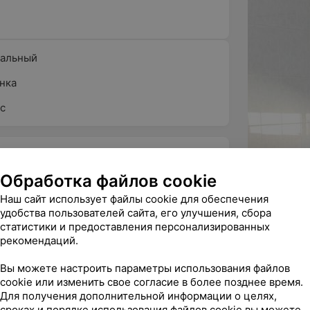
;
ностического отделения.
ральный
 традиционные методики:
нка
ики экстракорпорального очищения
 лечение детей с острой почечной
с
иза;
чение и обследование урологических
Все фото
и реконструктивные операции,
Обработка файлов cookie
чное мониторирование артериального
Наш сайт использует файлы cookie для обеспечения
рокардиограммы, ЭХО КГ;
удобства пользователей сайта, его улучшения, сбора
статистики и предоставления персонализированных
юбого возраста) с терминальной
рекомендаций.
и пациентов с острой почечной
очка», «Фрезениус 4008S», «Фрезениус
Вы можете настроить параметры использования файлов
cookie или изменить свое согласие в более позднее время.
Для получения дополнительной информации о целях,
сроках и порядке использования файлов cookie вы можете
Все цены