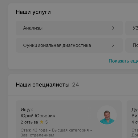
Наши услуги
Анализы
У
Функциональная диагностика
П
Показать ещ
Наши специалисты
24
Ищук
Ду
Юрий Юрьевич
Ви
2 отзыва
5
4 
Стаж 43 года
•
Высшая категория
•
Ст
Зав. отделением
До