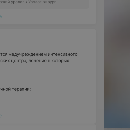
делением
тский уролог • Уролог-хирург
ё
тся медучреждением интенсивного
ских центра, лечение в которых
ечной терапии
;
сультацию и пройти обследование:
ё