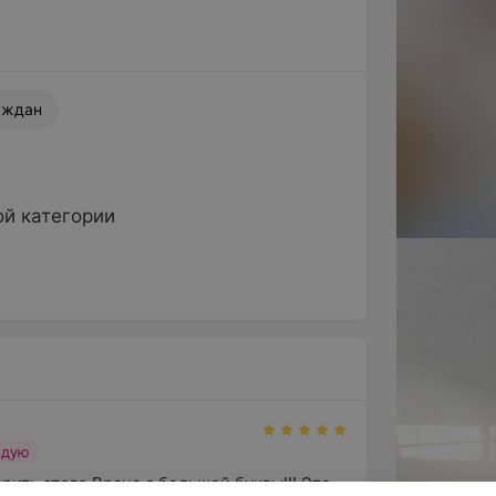
аждан
ой категории
ндую
ить этого Врача с большой буквы!!! Это 