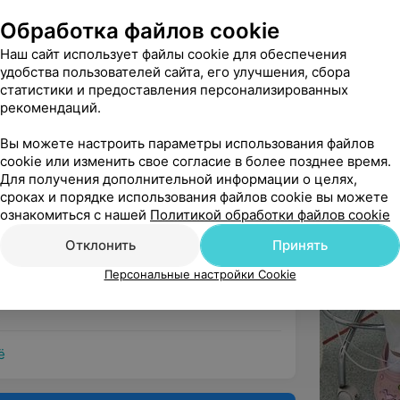
но относится к своем...
Обработка файлов cookie
Консультация детского нефролога
Наш сайт использует файлы cookie для обеспечения
удобства пользователей сайта, его улучшения, сбора
статистики и предоставления персонализированных
рекомендаций.
кой больницы г . Минска . М М врача 
Вы можете настроить параметры использования файлов
стро оказанную помощь м...
cookie или изменить свое согласие в более позднее время.
Для получения дополнительной информации о целях,
сроках и порядке использования файлов cookie вы можете
ознакомиться с нашей
Политикой обработки файлов cookie
Отклонить
Принять
ицированный, грамотный, отзывчивый 
Персональные настройки Cookie
! Благодарим ее за внимат...
ё