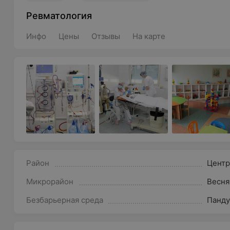
Ревматология
Инфо
Цены
Отзывы
На карте
Район
Цент
Микрорайон
Весня
Безбарьерная среда
Панду