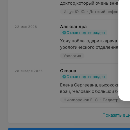
доктор,который очень вниматель
Ищук Ю. Ю. - Детский нефролог
Александра
22 мая 2026
Отзыв подтвержден
Хочу поблагодарить врача 2 детс
урологического отделения за бы
Урология
Оксана
28 января 2026
Отзыв подтвержден
Елена Сергеевна, высококвалиф
врач, Человек с большой буквы!!
Никипоронок Е. С. - Педиатр
Показать ещ