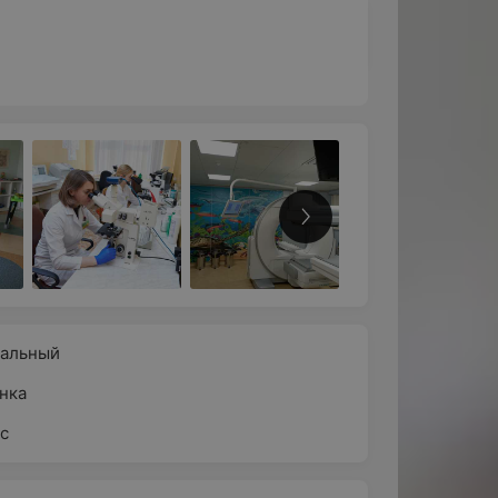
ральный
нка
с